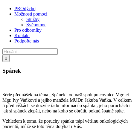
PROdýchej
Možnosti pomoci
Služby
Svépomoc
Pro odborníky
Kontakt
Podpořte nás
Hledat:
Spánek
Série přednášek na téma „Spánek“ od naší spolupracovnice Mgr. et
Mgr. Ivy Vaňkové a jejího manžela MUDr. Jakuba Vaňka. V celkem
5 přednáškách se dozvíte řadu informací o spánku, jeho poruchách i
jak si spánek zlepšit, nebo na koho se obrátit, pokud špatně spíte.
Vzhledem k tomu, že poruchy spánku trápí většinu onkologických
pacientů, může se toto téma dotýkat i Vás.