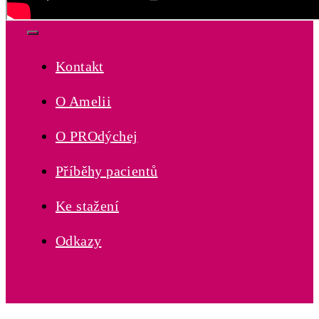
Podpořte nás
Toggle
Navigation
Kontakt
O Amelii
O PROdýchej
Příběhy pacientů
Ke stažení
Odkazy