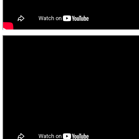
prodychejc
2022-12-14T09:56:56+00:00
Webové stránky PROdýchej
vznikly za podpory: