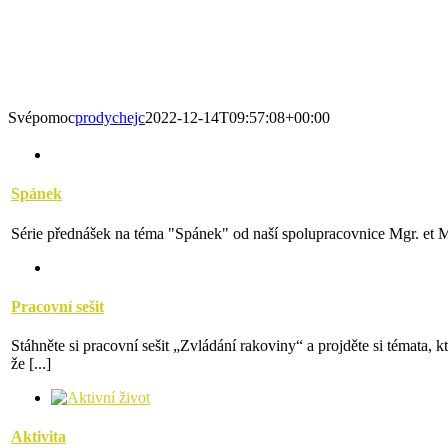
Svépomoc
prodychejc
2022-12-14T09:57:08+00:00
Spánek
Série přednášek na téma "Spánek" od naší spolupracovnice Mgr. et M
Pracovní sešit
Stáhněte si pracovní sešit „Zvládání rakoviny“ a projděte si témata, 
že [...]
Aktivita