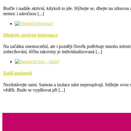
Buďte i nadále aktivní, kdykoli to jde. Hýbejte se, dbejte na zdravo
nemoc i náročnou [...]
Hledejte správné informace
Na začátku onemocnění, ale i později člověk potřebuje mnoho informa
zobecňování, léčba rakoviny je individualizovaná [...]
Další možnosti
Nezůstávejte sami. Samota a izolace nám neprospívají. Sdílejte svou si
věděli. Bude se vyplňovat při [...]