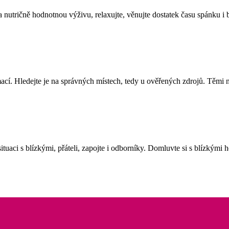
u a nutričně hodnotnou výživu, relaxujte, věnujte dostatek času spánku
cí. Hledejte je na správných místech, tedy u ověřených zdrojů. Těmi n
tuaci s blízkými, přáteli, zapojte i odborníky. Domluvte si s blízkými he