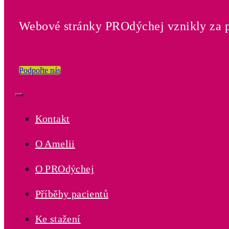
Webové stránky PROdýchej vznikly za 
Podpořte nás
Toggle
Navigation
Kontakt
O Amelii
O PROdýchej
Příběhy pacientů
Ke stažení